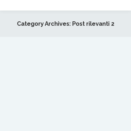
Category Archives:
Post rilevanti 2
You are here:
DECRETO RILANCIO – Ecobonus
Post rilevanti
,
Post rilevanti 2
By
Ledi16
15 Giugno 2020
DL 19/05/2020 nr. 34: Incentivi per
efficientamento energetico e fotovoltaico. Per
favorire un’adeguata ripartenza a seguito dei danni
economici causati dal COVID-19, è stato
pubblicato in data 19 maggio 2020 dal Consiglio
dei Ministri il cosiddetto “Decreto Rilancio”, ovvero: