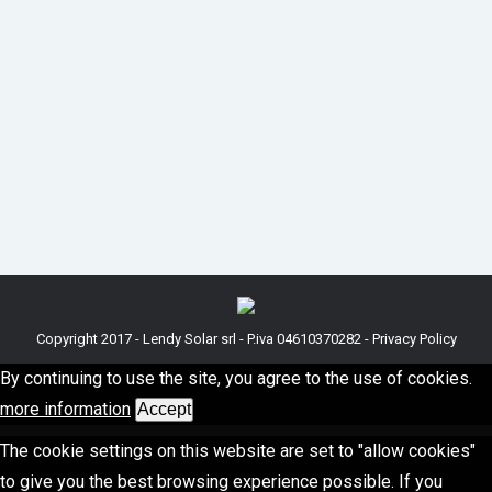
2009/28/CE e la direttiva 2009/72/CE, la quale
abroga la direttiva 2003/54/CE recepita in Italia
dalla legge 125/07, introducono norme comuni a
tutela del cliente finale circa l’effettivo utilizzo
dell’energia elettrica proveniente da fonti
rinnovabili. Il Gestore…
Copyright 2017 - Lendy Solar srl - P.iva 04610370282 -
Privacy Policy
By continuing to use the site, you agree to the use of cookies.
more information
Accept
The cookie settings on this website are set to "allow cookies"
to give you the best browsing experience possible. If you